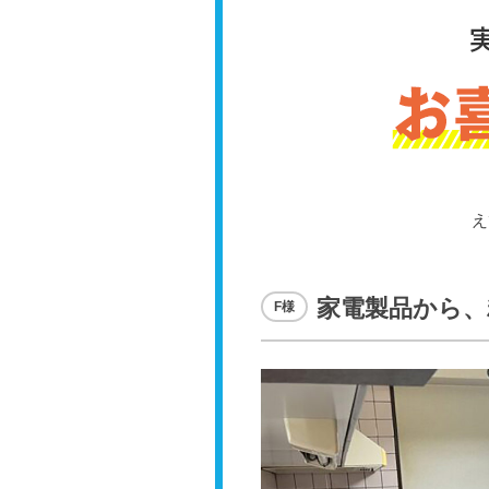
え
家電製品から、
F様