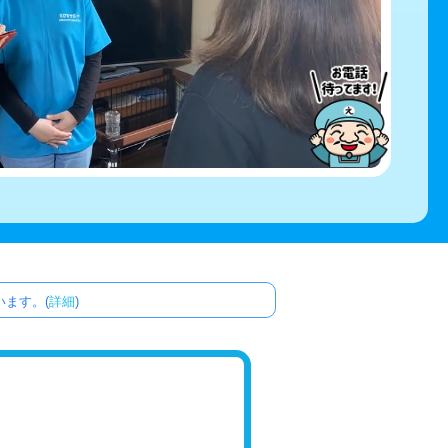
ます。(
詳細
)