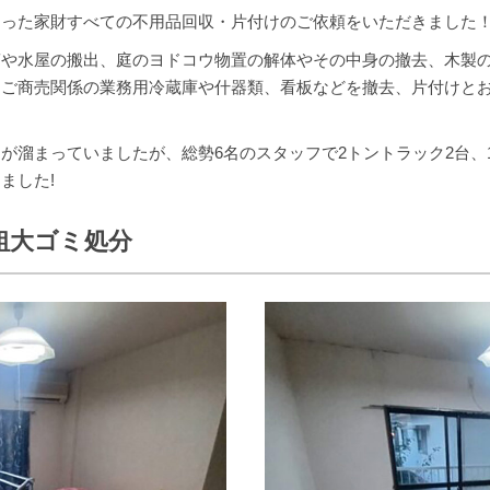
なった家財すべての不用品回収・片付けのご依頼をいただきました
笥や水屋の搬出、庭のヨドコウ物置の解体やその中身の撤去、木製
たご商売関係の業務用冷蔵庫や什器類、看板などを撤去、片付けと
が溜まっていましたが、総勢6名のスタッフで2トントラック2台、1
ました!
粗大ゴミ処分