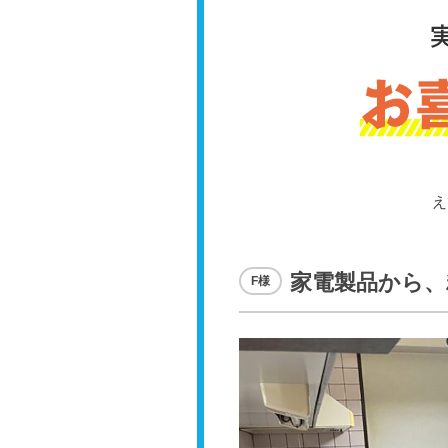
え
家電製品から、
F様