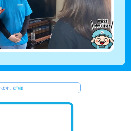
ます。(
詳細
)