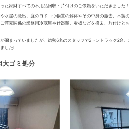
なった家財すべての不用品回収・片付けのご依頼をいただきました
笥や水屋の搬出、庭のヨドコウ物置の解体やその中身の撤去、木製
たご商売関係の業務用冷蔵庫や什器類、看板などを撤去、片付けと
が溜まっていましたが、総勢6名のスタッフで2トントラック2台、1
ました!
粗大ゴミ処分